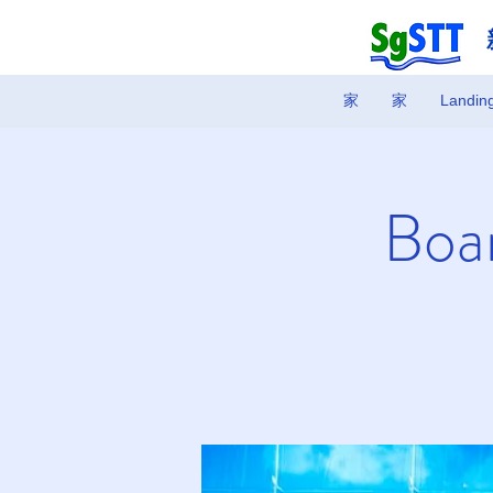
家
家
Landin
Boar